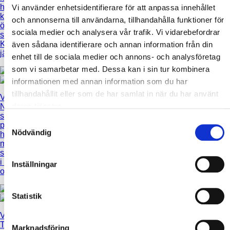
helt utifrån
Fasad försedd
kök &
Vi använder enhetsidentifierare för att anpassa innehållet
kundens
med faluröd
vardagsrum.
och annonserna till användarna, tillhandahålla funktioner för
önskemål och
slamfärg och
Stor härlig
sociala medier och analysera vår trafik. Vi vidarebefordrar
skisser.
invändigt ger r...
matplats i...
Klassisk husstil,
även sådana identifierare och annan information från din
järnv...
enhet till de sociala medier och annons- och analysföretag
som vi samarbetar med. Dessa kan i sin tur kombinera
informationen med annan information som du har
tillhandahållit eller som de har samlat in när du har använt
Villa Ävja
-
Villa Windros
-
deras tjänster.
Nyproducerat
Denna villa har
Villa
skärgårdshus,
en total
Skogshagen
-
Samtyckesval
på ett och ett
invändig yta på
Klassisk
Nödvändig
halvt plan och
344
tvåplansvilla
med
kvadratmeter
med en enkel
suterrängvåning,
och huserar
och avskalad
i naturskön
hela 12 rum och
inredningsstil.
Inställningar
omgivning.
kök.
Statistik
Villa Sigemo
-
Villa Manson
-
Tvåvåningsvilla
Villa med
Villa Sandåkra
-
Marknadsföring