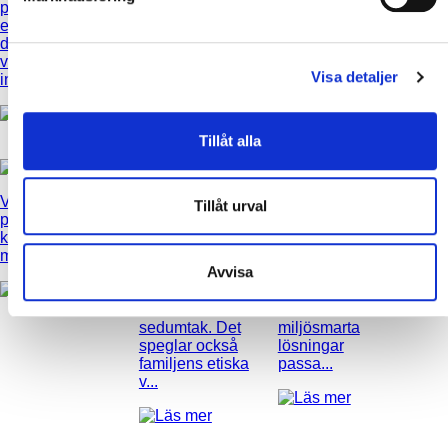
på två plan där
förhöjt väggliv
1-plansvilla i
enkla, färgglada
där den
klassisk stil i
detaljer sprider
klassiska och
naturskönt läge
värme i
avskalade
Visa detaljer
inomhusmiljön.
stilen återfinns i
både exteriör
och inter...
Tillåt alla
Villa Haga
- 2-
Tillåt urval
plansvilla i
Villa Ekologi à
Villa Sölvinger
-
klassisk stil
la carte
- Sara
De ville inte bo i
med pool
och Marcus
en ”plastpåse”,
Avvisa
enplanshus
utan i ett hus
sticker ut med
som andades.
sitt vackra
XNvillans
sedumtak. Det
miljösmarta
speglar också
lösningar
familjens etiska
passa...
v...