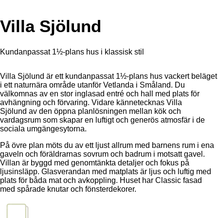
Villa Sjölund
Kundanpassat 1½-plans hus i klassisk stil
Villa Sjölund är ett kundanpassat 1½-plans hus vackert beläget
i ett naturnära område utanför Vetlanda i Småland. Du
välkomnas av en stor inglasad entré och hall med plats för
avhängning och förvaring. Vidare kännetecknas Villa
Sjölund av den öppna planlösningen mellan kök och
vardagsrum som skapar en luftigt och generös atmosfär i de
sociala umgängesytorna.
På övre plan möts du av ett ljust allrum med barnens rum i ena
gaveln och föräldrarnas sovrum och badrum i motsatt gavel.
Villan är byggd med genomtänkta detaljer och fokus på
ljusinsläpp. Glasverandan med matplats är ljus och luftig med
plats för båda mat och avkoppling. Huset har Classic fasad
med spårade knutar och fönsterdekorer.