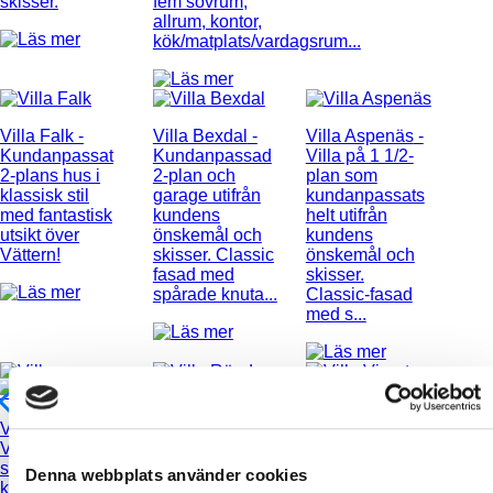
skisser.
fem sovrum,
allrum, kontor,
kök/matplats/vardagsrum...
Villa Falk
-
Villa Bexdal
-
Villa Aspenäs
-
Kundanpassat
Kundanpassad
Villa på 1 1/2-
2-plans hus i
2-plan och
plan som
klassisk stil
garage utifrån
kundanpassats
med fantastisk
kundens
helt utifrån
utsikt över
önskemål och
kundens
Vättern!
skisser. Classic
önskemål och
fasad med
skisser.
spårade knuta...
Classic-fasad
med s...
Villa Röed
-
Villa Vigert
-
Villa Vahlberg
-
Kundanpassad
Kundanpassat
Villa på 2-plan
modell av
hus i Classic
som
XNvillans
stil och med 6,5
Denna webbplats använder cookies
kundanpassats
hustyp A102.
meter takhöjd i