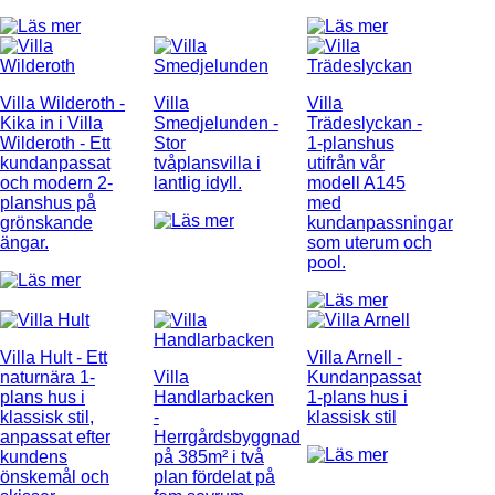
Villa Wilderoth
-
Villa
Villa
Kika in i Villa
Smedjelunden
-
Trädeslyckan
-
Wilderoth - Ett
Stor
1-planshus
kundanpassat
tvåplansvilla i
utifrån vår
och modern 2-
lantlig idyll.
modell A145
planshus på
med
grönskande
kundanpassningar
ängar.
som uterum och
pool.
Villa Hult
- Ett
Villa Arnell
-
naturnära 1-
Villa
Kundanpassat
plans hus i
Handlarbacken
1-plans hus i
klassisk stil,
-
klassisk stil
anpassat efter
Herrgårdsbyggnad
kundens
på 385m² i två
önskemål och
plan fördelat på