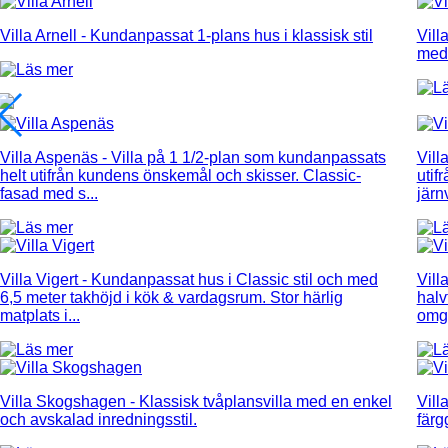
Villa Arnell
- Kundanpassat 1-plans hus i klassisk stil
Vill
med 
Villa Aspenäs
- Villa på 1 1/2-plan som kundanpassats
Vill
helt utifrån kundens önskemål och skisser. Classic-
utif
fasad med s...
järnv
Villa Vigert
- Kundanpassat hus i Classic stil och med
Vill
6,5 meter takhöjd i kök & vardagsrum. Stor härlig
halv
matplats i...
omgi
Villa Skogshagen
- Klassisk tvåplansvilla med en enkel
Vill
och avskalad inredningsstil.
färg