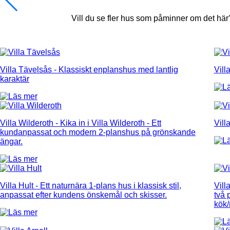
Vill du se fler hus som påminner om det hä
Villa Tävelsås
- Klassiskt enplanshus med lantlig
Vill
karaktär
Villa Wilderoth
- Kika in i Villa Wilderoth - Ett
Vill
kundanpassat och modern 2-planshus på grönskande
ängar.
Villa Hult
- Ett naturnära 1-plans hus i klassisk stil,
Vill
anpassat efter kundens önskemål och skisser.
två 
kök/