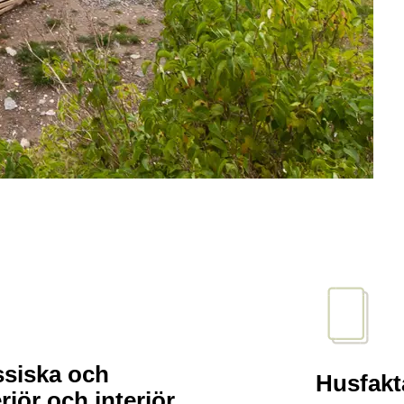
ssiska och
Husfakt
riör och interiör.