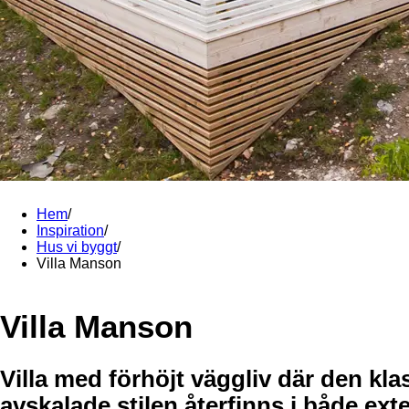
Hem
/
Inspiration
/
Hus vi byggt
/
Villa Manson
Villa Manson
Villa med förhöjt väggliv där den kla
avskalade stilen återfinns i både exte