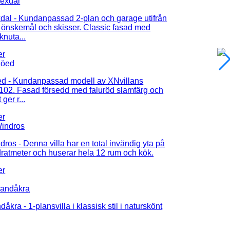
xdal
- Kundanpassad 2-plan och garage utifrån
önskemål och skisser. Classic fasad med
knuta...
ed
- Kundanpassad modell av XNvillans
102. Fasad försedd med faluröd slamfärg och
ger r...
ndros
- Denna villa har en total invändig yta på
ratmeter och huserar hela 12 rum och kök.
ndåkra
- 1-plansvilla i klassisk stil i naturskönt