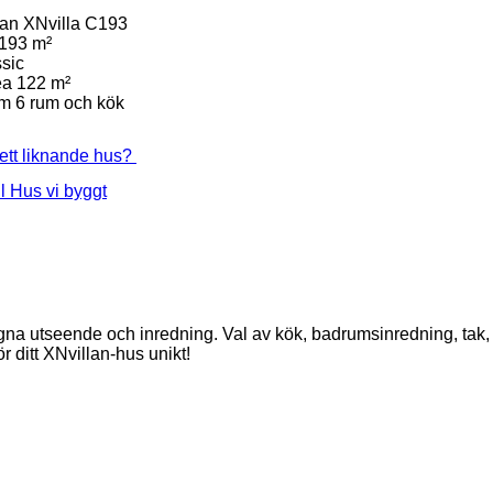
lan XNvilla C193
193 m²
sic
ea
122 m²
um
6 rum och kök
 ett liknande hus?
ll Hus vi byggt
egna utseende och inredning. Val av kök, badrumsinredning, tak,
r ditt XNvillan-hus unikt!