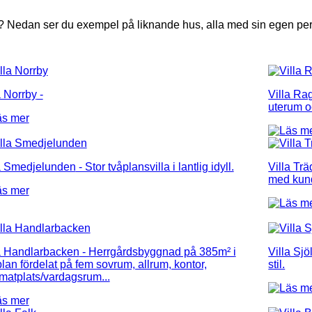
r? Nedan ser du exempel på liknande hus, alla med sin egen pe
a Norrby
-
Villa R
uterum o
a Smedjelunden
- Stor tvåplansvilla i lantlig idyll.
Villa Tr
med kun
a Handlarbacken
- Herrgårdsbyggnad på 385m² i
Villa Sj
plan fördelat på fem sovrum, allrum, kontor,
stil.
matplats/vardagsrum...