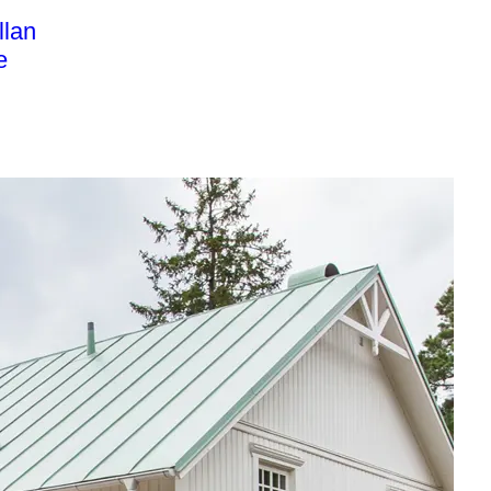
llan
e