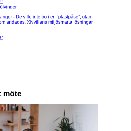
vinger
- De ville inte bo i en ”plastpåse”, utan i
som andades. XNvillans miljösmarta lösningar
t möte