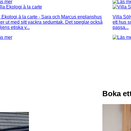
a Ekologi à la carte
- Sara och Marcus enplanshus
Villa Söl
ker ut med sitt vackra sedumtak. Det speglar också
ett hus 
ljens etiska v...
passa...
Boka et