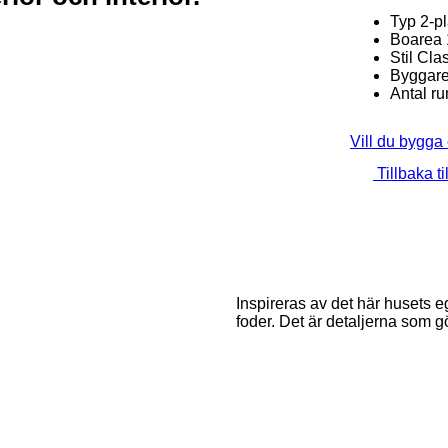
Typ
2-p
Boarea
Stil
Clas
Byggar
Antal r
Vill du bygga
Tillbaka ti
Inspireras av det här husets 
foder. Det är detaljerna som gö