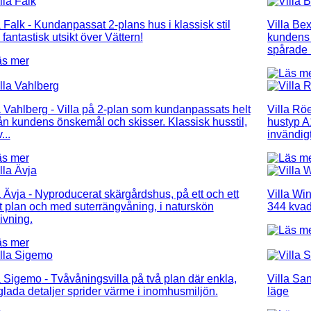
a Falk
- Kundanpassat 2-plans hus i klassisk stil
Villa Be
fantastisk utsikt över Vättern!
kundens 
spårade 
a Vahlberg
- Villa på 2-plan som kundanpassats helt
Villa Rö
rån kundens önskemål och skisser. Klassisk husstil,
hustyp A
...
invändigt 
a Ävja
- Nyproducerat skärgårdshus, på ett och ett
Villa Wi
t plan och med suterrängvåning, i naturskön
344 kvad
vning.
a Sigemo
- Tvåvåningsvilla på två plan där enkla,
Villa Sa
glada detaljer sprider värme i inomhusmiljön.
läge