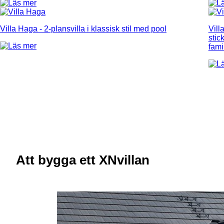
Villa Haga
- 2-plansvilla i klassisk stil med pool
Vill
stic
fami
Att bygga ett XNvillan