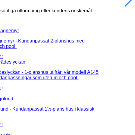
rsonliga utformning efter kundens önskemål.
agnemyr
- Kundanpassat 2-planshus med
ch pool.
ädeslyckan
- 1-planshus utifrån vår modell A145
danpassningar som uterum och pool.
ölund
- Kundanpassat 1½-plans hus i klassisk