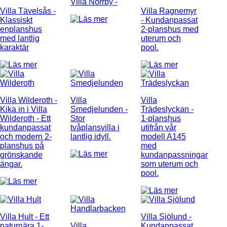
Villa Norrby
-
Villa Tävelsås
-
Villa Ragnemyr
Klassiskt
- Kundanpassat
enplanshus
2-planshus med
med lantlig
uterum och
karaktär
pool.
Villa Wilderoth
-
Villa
Villa
Kika in i Villa
Smedjelunden
-
Trädeslyckan
-
Wilderoth - Ett
Stor
1-planshus
kundanpassat
tvåplansvilla i
utifrån vår
och modern 2-
lantlig idyll.
modell A145
planshus på
med
grönskande
kundanpassningar
ängar.
som uterum och
pool.
Villa Hult
- Ett
Villa Sjölund
-
naturnära 1-
Villa
Kundanpassat