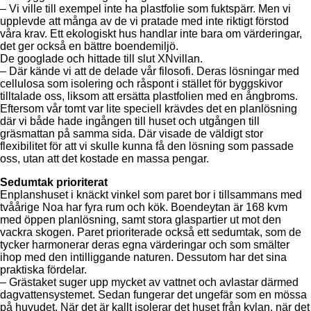
– Vi ville till exempel inte ha plastfolie som fuktspärr. Men vi
upplevde att många av de vi pratade med inte riktigt förstod
våra krav. Ett ekologiskt hus handlar inte bara om värderingar,
det ger också en bättre boendemiljö.
De googlade och hittade till slut XNvillan.
– Där kände vi att de delade vår filosofi. Deras lösningar med
cellulosa som isolering och råspont i stället för byggskivor
tilltalade oss, liksom att ersätta plastfolien med en ångbroms.
Eftersom vår tomt var lite speciell krävdes det en planlösning
där vi både hade ingången till huset och utgången till
gräsmattan på samma sida. Där visade de väldigt stor
flexibilitet för att vi skulle kunna få den lösning som passade
oss, utan att det kostade en massa pengar.
Sedumtak prioriterat
Enplanshuset i knäckt vinkel som paret bor i tillsammans med
tvåårige Noa har fyra rum och kök. Boendeytan är 168 kvm
med öppen planlösning, samt stora glaspartier ut mot den
vackra skogen. Paret prioriterade också ett sedumtak, som de
tycker harmonerar deras egna värderingar och som smälter
ihop med den intilliggande naturen. Dessutom har det sina
praktiska fördelar.
– Grästaket suger upp mycket av vattnet och avlastar därmed
dagvattensystemet. Sedan fungerar det ungefär som en mössa
på huvudet. När det är kallt isolerar det huset från kylan, när det