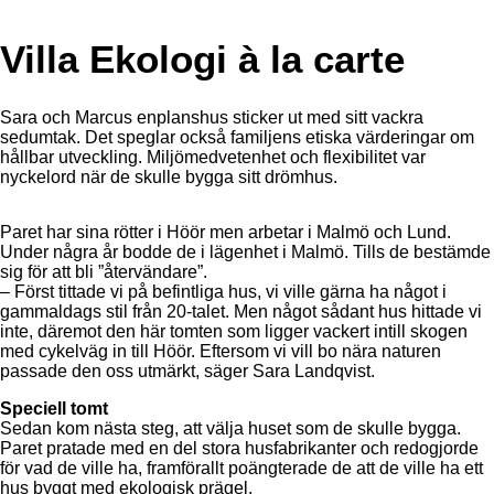
Villa Ekologi à la carte
Sara och Marcus enplanshus sticker ut med sitt vackra
sedumtak. Det speglar också familjens etiska värderingar om
hållbar utveckling. Miljömedvetenhet och flexibilitet var
nyckelord när de skulle bygga sitt drömhus.
Paret har sina rötter i Höör men arbetar i Malmö och Lund.
Under några år bodde de i lägenhet i Malmö. Tills de bestämde
sig för att bli ”återvändare”.
– Först tittade vi på befintliga hus, vi ville gärna ha något i
gammaldags stil från 20-talet. Men något sådant hus hittade vi
inte, däremot den här tomten som ligger vackert intill skogen
med cykelväg in till Höör. Eftersom vi vill bo nära naturen
passade den oss utmärkt, säger Sara Landqvist.
Speciell tomt
Sedan kom nästa steg, att välja huset som de skulle bygga.
Paret pratade med en del stora husfabrikanter och redogjorde
för vad de ville ha, framförallt poängterade de att de ville ha ett
hus byggt med ekologisk prägel.