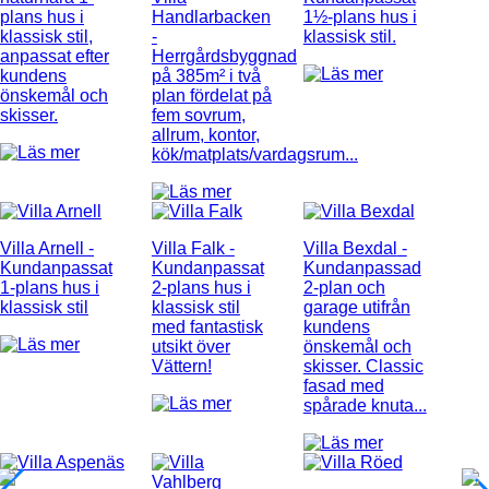
plans hus i
Handlarbacken
1½-plans hus i
klassisk stil,
-
klassisk stil.
anpassat efter
Herrgårdsbyggnad
kundens
på 385m² i två
önskemål och
plan fördelat på
skisser.
fem sovrum,
allrum, kontor,
kök/matplats/vardagsrum...
Villa Arnell
-
Villa Falk
-
Villa Bexdal
-
Kundanpassat
Kundanpassat
Kundanpassad
1-plans hus i
2-plans hus i
2-plan och
klassisk stil
klassisk stil
garage utifrån
med fantastisk
kundens
utsikt över
önskemål och
Vättern!
skisser. Classic
fasad med
spårade knuta...