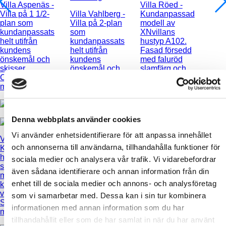
Villa Aspenäs
-
Villa Röed
-
Villa på 1 1/2-
Villa Vahlberg
-
Kundanpassad
plan som
Villa på 2-plan
modell av
kundanpassats
som
XNvillans
helt utifrån
kundanpassats
hustyp A102.
kundens
helt utifrån
Fasad försedd
önskemål och
kundens
med faluröd
skisser.
önskemål och
slamfärg och
Classic-fasad
skisser.
invändigt ger r...
med s...
Klassisk husstil,
järnv...
Denna webbplats använder cookies
Vi använder enhetsidentifierare för att anpassa innehållet
Villa Vigert
-
Villa Ävja
-
Villa Windros
-
och annonserna till användarna, tillhandahålla funktioner för
Kundanpassat
Nyproducerat
Denna villa har
hus i Classic
skärgårdshus,
en total
sociala medier och analysera vår trafik. Vi vidarebefordrar
stil och med 6,5
på ett och ett
invändig yta på
även sådana identifierare och annan information från din
meter takhöjd i
halvt plan och
344
enhet till de sociala medier och annons- och analysföretag
kök &
med
kvadratmeter
vardagsrum.
suterrängvåning,
och huserar
som vi samarbetar med. Dessa kan i sin tur kombinera
Stor härlig
i naturskön
hela 12 rum och
informationen med annan information som du har
matplats i...
omgivning.
kök.
tillhandahållit eller som de har samlat in när du har använt