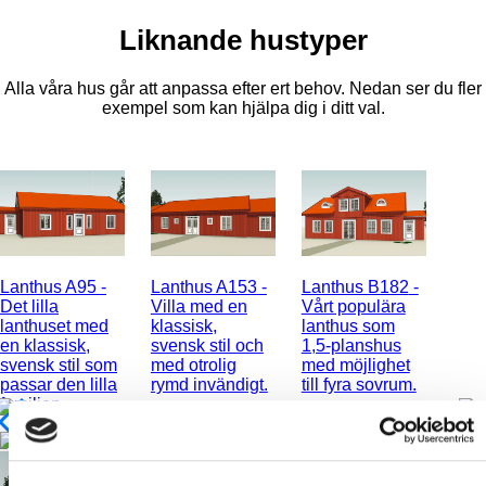
Liknande hustyper
Alla våra hus går att anpassa efter ert behov. Nedan ser du fler
exempel som kan hjälpa dig i ditt val.
Lanthus A95
-
Lanthus A153
-
Lanthus B182
-
Det lilla
Villa med en
Vårt populära
lanthuset med
klassisk,
lanthus som
en klassisk,
svensk stil och
1,5-planshus
svensk stil som
med otrolig
med möjlighet
passar den lilla
rymd invändigt.
till fyra sovrum.
familjen.