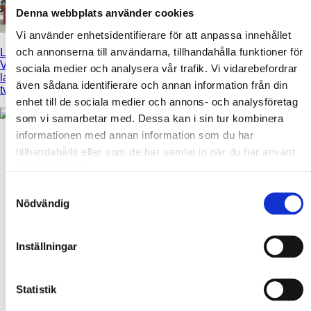
Denna webbplats använder cookies
Vi använder enhetsidentifierare för att anpassa innehållet
och annonserna till användarna, tillhandahålla funktioner för
Lanthus D173
-
Vårt populära
sociala medier och analysera vår trafik. Vi vidarebefordrar
lanthus som
även sådana identifierare och annan information från din
tvåplans-villa!
enhet till de sociala medier och annons- och analysföretag
som vi samarbetar med. Dessa kan i sin tur kombinera
informationen med annan information som du har
tillhandahållit eller som de har samlat in när du har använt
deras tjänster.
Samtyckesval
Nödvändig
Att bygga ett XNvillan
Inställningar
Statistik