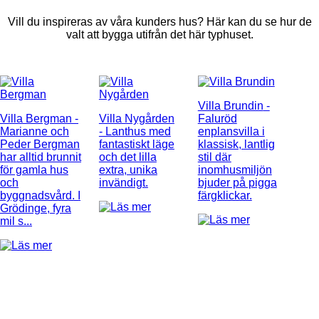
Vill du inspireras av våra kunders hus? Här kan du se hur de
valt att bygga utifrån det här typhuset.
Villa Brundin
-
Villa Bergman
-
Villa Nygården
Faluröd
Marianne och
- Lanthus med
enplansvilla i
Peder Bergman
fantastiskt läge
klassisk, lantlig
har alltid brunnit
och det lilla
stil där
för gamla hus
extra, unika
inomhusmiljön
och
invändigt.
bjuder på pigga
byggnadsvård. I
färgklickar.
Grödinge, fyra
mil s...