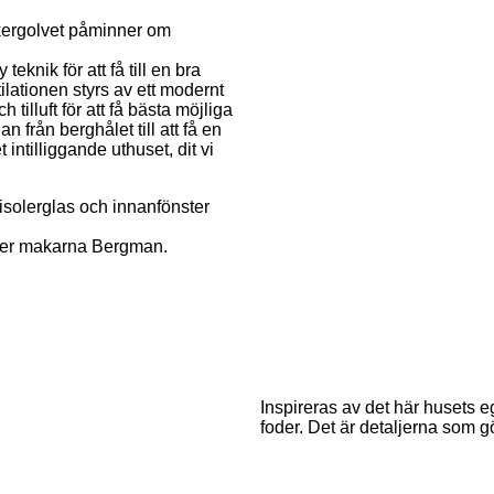
kergolvet påminner om
knik för att få till en bra
ilationen styrs av ett modernt
tilluft för att få bästa möjliga
 från berghålet till att få en
intilliggande uthuset, dit vi
 isolerglas och innanfönster
säger makarna Bergman.
Inspireras av det här husets 
foder. Det är detaljerna som gö