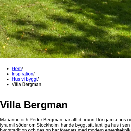
Hem
/
Inspiration
/
Hus vi byggt
/
Villa Bergman
Villa Bergman
Marianne och Peder Bergman har alltid brunnit för gamla hus o
fyra mil söder om Stockholm, har de byggt sitt lantliga hus i sen
byggtradition och design har förenats med modern energiteknik