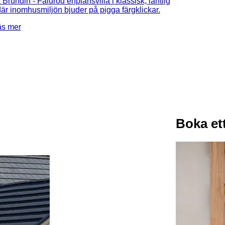
a Brundin
- Faluröd enplansvilla i klassisk, lantlig
 där inomhusmiljön bjuder på pigga färgklickar.
Boka et