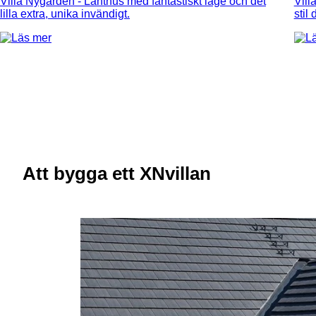
Villa Nygården
- Lanthus med fantastiskt läge och det
Vill
lilla extra, unika invändigt.
stil
Att bygga ett XNvillan