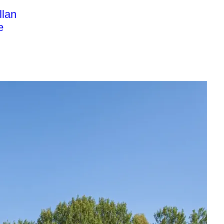
llan
e