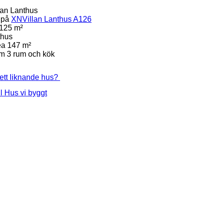
lan Lanthus
 på
XNVillan Lanthus A126
125 m²
thus
ea
147 m²
um
3 rum och kök
 ett liknande hus?
ll Hus vi byggt