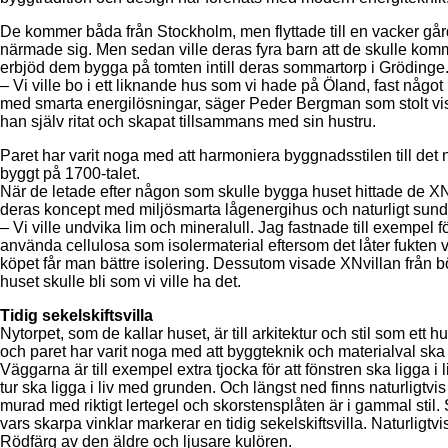
De kommer båda från Stockholm, men flyttade till en vacker gå
närmade sig. Men sedan ville deras fyra barn att de skulle ko
erbjöd dem bygga på tomten intill deras sommartorp i Grödinge
– Vi ville bo i ett liknande hus som vi hade på Öland, fast någo
med smarta energilösningar, säger Peder Bergman som stolt v
han själv ritat och skapat tillsammans med sin hustru.
Paret har varit noga med att harmoniera byggnadsstilen till det 
byggt på 1700-talet.
När de letade efter någon som skulle bygga huset hittade de XNv
deras koncept med miljösmarta lågenergihus och naturligt sund
– Vi ville undvika lim och mineralull. Jag fastnade till exempel 
använda cellulosa som isolermaterial eftersom det låter fukten 
köpet får man bättre isolering. Dessutom visade XNvillan från bör
huset skulle bli som vi ville ha det.
Tidig sekelskiftsvilla
Nytorpet, som de kallar huset, är till arkitektur och stil som ett h
och paret har varit noga med att byggteknik och materialval ska
Väggarna är till exempel extra tjocka för att fönstren ska ligga i
tur ska ligga i liv med grunden. Och längst ned finns naturligtvi
murad med riktigt lertegel och skorstensplåten är i gammal sti
vars skarpa vinklar markerar en tidig sekelskiftsvilla. Naturligt
Rödfärg av den äldre och ljusare kulören.