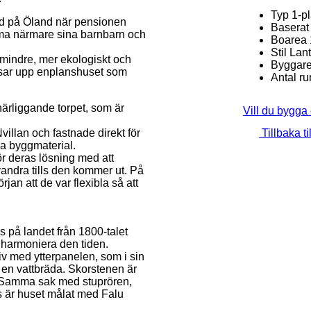
Typ
1-p
rd på Öland när pensionen
Baserat
mma närmare sina barnbarn och
Boarea
.
Stil
Lan
t mindre, mer ekologiskt och
Byggar
isar upp enplanshuset som
Antal r
närliggande torpet, som är
Vill du bygga
illan och fastnade direkt för
Tillbaka ti
a byggmaterial.
för deras lösning med att
vandra tills den kommer ut. På
jan att de var flexibla så att
us på landet från 1800-talet
 harmoniera den tiden.
 liv med ytterpanelen, som i sin
s en vattbräda. Skorstenen är
l. Samma sak med stuprören,
vis är huset målat med Falu