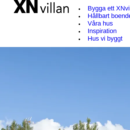
Bygga ett XNvi
Hållbart boend
Våra hus
Inspiration
Hus vi byggt