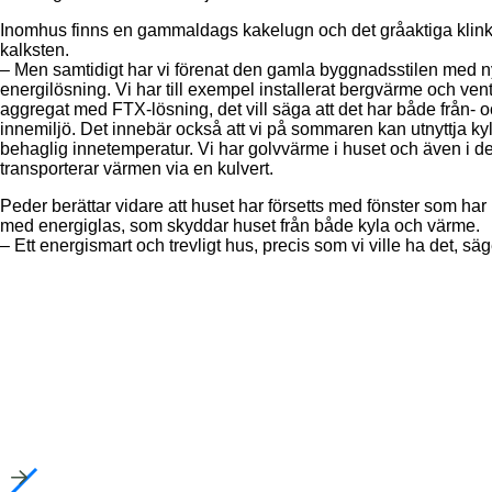
Inomhus finns en gammaldags kakelugn och det gråaktiga klin
kalksten.
– Men samtidigt har vi förenat den gamla byggnadsstilen med ny te
energilösning. Vi har till exempel installerat bergvärme och vent
aggregat med FTX-lösning, det vill säga att det har både från- och 
innemiljö. Det innebär också att vi på sommaren kan utnyttja kylan
behaglig innetemperatur. Vi har golvvärme i huset och även i det 
transporterar värmen via en kulvert.
Peder berättar vidare att huset har försetts med fönster som har
med energiglas, som skyddar huset från både kyla och värme.
– Ett energismart och trevligt hus, precis som vi ville ha det, 