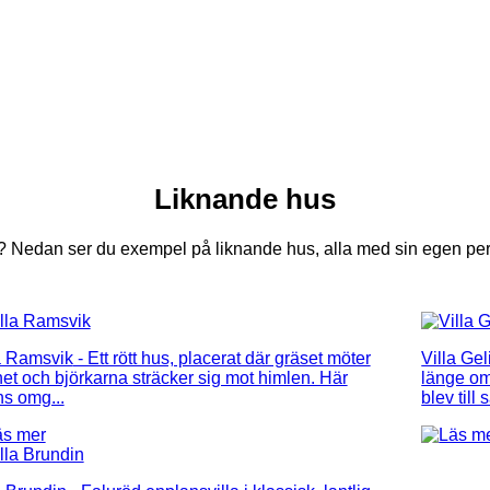
Liknande hus
r? Nedan ser du exempel på liknande hus, alla med sin egen pe
a Ramsvik
- Ett rött hus, placerat där gräset möter
Villa Gel
net och björkarna sträcker sig mot himlen. Här
länge om
s omg...
blev till s