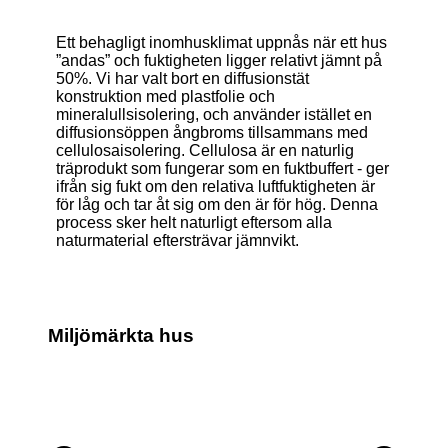
Ett behagligt inomhusklimat uppnås när ett hus
”andas” och fuktigheten ligger relativt jämnt på
50%. Vi har valt bort en diffusionstät
konstruktion med plastfolie och
mineralullsisolering, och använder istället en
diffusionsöppen ångbroms tillsammans med
cellulosaisolering. Cellulosa är en naturlig
träprodukt som fungerar som en fuktbuffert - ger
ifrån sig fukt om den relativa luftfuktigheten är
för låg och tar åt sig om den är för hög. Denna
process sker helt naturligt eftersom alla
naturmaterial eftersträvar jämnvikt.
Miljömärkta hus