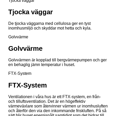
Tjocka väggar
Tjocka väggar
De tjocka väggarna med cellulosa ger en tyst
inomhusmiljö och skyddar mot hetta och kyla.
Golvvärme
Golvvärme
Golvvärmen är kopplad till bergvärmepumpen och ger
en behaglig jämn temperatur i huset.
FTX-System
FTX-System
Ventilationen i våra hus är ett FTX-system, en från-
och tilluftsventilation. Det är en högeffektiv
värmeväxlare som återvinner värmen ur inomhusluften
och återför den via den inkommande friskluften. På så
sätt blir huset energisnålt samtidigt som det bidrar till