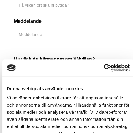
Meddelande
Hur fick du kännedom om XNvillan?
Sociala medier
Sökmotor, internet
Annons i tidning
Denna webbplats använder cookies
Reportage i inredningstidning
Vi använder enhetsidentifierare för att anpassa innehållet
Blogg/forum/portal på internet
och annonserna till användarna, tillhandahålla funktioner för
Genom bekanta
sociala medier och analysera vår trafik. Vi vidarebefordrar
även sådana identifierare och annan information från din
Godkännande att spara data
enhet till de sociala medier och annons- och analysföretag
Ja, jag ger mitt godkännande till att spara