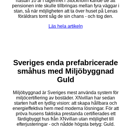
nästan 10 år i lägenhet i Stockholm kände de att
pensionen inte skulle tillbringas mellan fyra väggar i
stan, så när möjligheten att ta över huset på Lenas
föräldrars tomt såg de sin chans - och tog den.
Läs hela artikeln
Sveriges enda prefabricerade
småhus med Miljöbyggnad
Guld
Miljöbyggnad är Sveriges mest använda system för
miljöcertifiering av bostäder. XNvillan har sedan
starten haft en tydlig vision: att skapa hållbara och
energieffektiva hem med moderna lösningar. För att
pröva husens faktiska prestanda certifierades ett
färdigbyggt hus från XNvillan utan möjlighet till
efterjusteringar - och nådde högsta betyg: Guld.