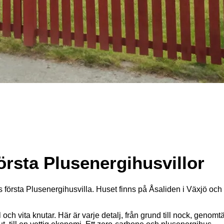
örsta Plusenergihusvillor
örsta Plusenergihusvilla. Huset finns på Åsaliden i Växjö och 
 vita knutar. Här är varje detalj, från grund till nock, genomtän