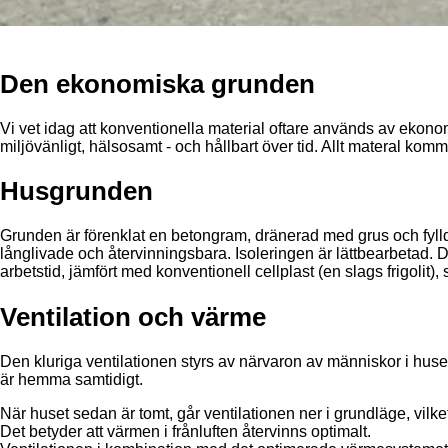
Den ekonomiska grunden
Vi vet idag att konventionella material oftare används av ekonom
miljövänligt, hälsosamt - och hållbart över tid. Allt materal kom
Husgrunden
Grunden är förenklat en betongram, dräne­rad med grus och fyll
långlivade och återvinningsbara. Isoleringen är lättbearbetad. 
arbetstid, jämfört med konventionell cellplast (en slags frigolit
Ventilation och värme
Den kluriga ventilationen styrs av närvaron av människor i huse
är hemma samtidigt.
När huset sedan är tomt, går ventilationen ner i grundläge, vil
Det betyder att värmen i frånluften återvinns optimalt.