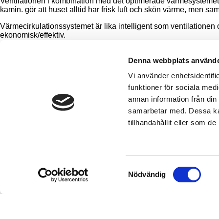
Ventilationen i kombination med det optimerade värmesystemet 
kamin. gör att huset alltid har frisk luft och skön värme, men sa
Värmecirkulationssystemet är lika intelligent som ventilationen 
ekonomisk/effektiv.
Väggar
Denna webbplats använde
Vi använder enhetsidentifie
I ett hus med äkta trästomme tar vi tillvara en mycket gammal s
funktioner för sociala medi
och människovänli isolering av antingen återvunnet tidningsapper ­e
Bitus, tryckimpregnerad med linolja och färgpigment och extremt hå
annan information från din
samarbetar med. Dessa kan
tillhandahållit eller som d
Genväg
Samtyckesval
Nödvändig
Bygga et
Hållbart
Våra hu
Inspirati