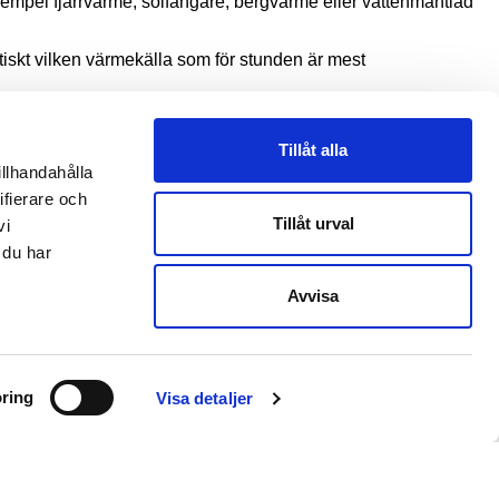
empel fjärrvärme, solfångare, bergvärme eller vattenmantlad
tiskt vilken värmekälla som för stunden är mest
Tillåt alla
illhandahålla
nskap om hur köldbryggor ellimineras, tillsammans med en miljö
ifierare och
gaste vindar inte rår på. ­Ytterpanelen är från Nybroföretaget
Tillåt urval
vi
 du har
Avvisa
Följ XNvillan
ring
Visa detaljer
FACEBOOK
INSTAGRAM
VIMEO