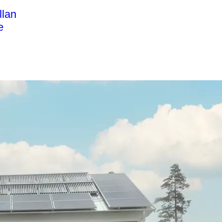
llan
e