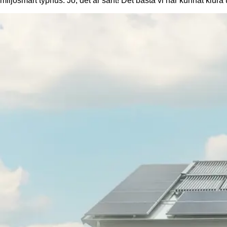
miljösmart typhus. Jo, det är sant! Det bästa vi har kunnat klura 