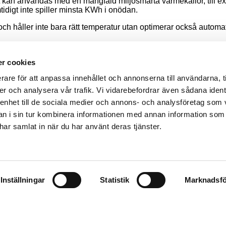
kan användas med en mångfald miljösmarta värmekällor, till ex
mtidigt inte spiller minsta KWh i onödan.
och håller inte bara rätt temperatur utan optimerar också automa
r cookies
rare för att anpassa innehållet och annonserna till användarna, t
vensk tradition. Trä isolerar helt naturligt. Med vår moderna ku
er och analysera vår trafik. Vi vidarebefordrar även sådana ident
l­ler­ ren fårull, får vi en riktigt skön, varm vägg, som de frosti
llbar i för­hållande till målat virke.
 enhet till de sociala medier och annons- och analysföretag som 
 i sin tur kombinera informationen med annan information som
e har samlat in när du har använt deras tjänster.
ar
Kontakt
Inställningar
Statistik
Marknadsfö
t XNvillan
POSTADRESS
 boende
XNvillan AB
s
Box 180
574 22 Vetlanda
on