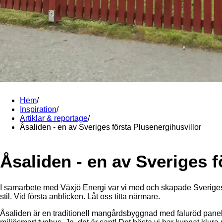
Hem
/
Inspiration
/
Artiklar & reportage
/
Åsaliden - en av Sveriges första Plusenergihusvillor
Åsaliden - en av Sveriges f
I samarbete med Växjö Energi var vi med och skapade Sveriges f
stil. Vid första anblicken. Låt oss titta närmare.
Åsaliden är en traditionell mangårdsbyggnad med faluröd panel och