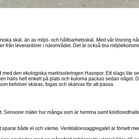
iska skäl, än av miljö- och hållbarhetsskäl. Med vår lösning når
mer från leverantörer i närområdet. Det är också bra miljöekonomi
d med den ekologiska markisoleringen Hasopor. Ett slags lite se
Den hälls helt enkelt på plats och kulorna packas sedan något. D
), som behöver skäras, fogas och skarvas för att passa.
t. Sensorer mäter hur många som är hemma samt koldioxidhalten i
ket sparar både el och värme. Ventilationsaggregatet är försett