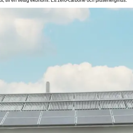
ut, till en vettig ekonomi. Ett zero-carbone och plusenergihus.